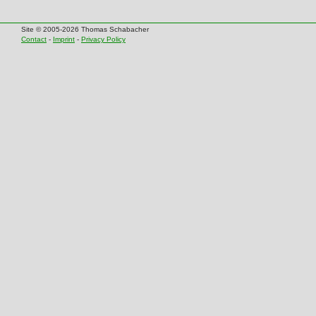
Site © 2005-2026 Thomas Schabacher
Contact
-
Imprint
-
Privacy Policy