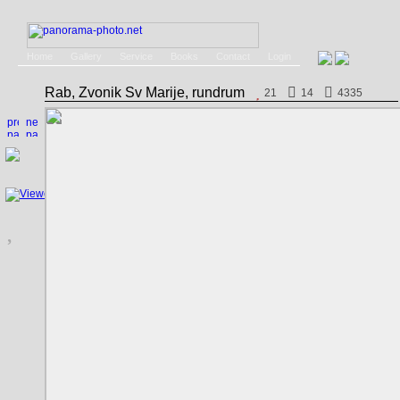
Home
Gallery
Service
Books
Contact
Login
Rab, Zvonik Sv Marije, rundrum
21
14
4335