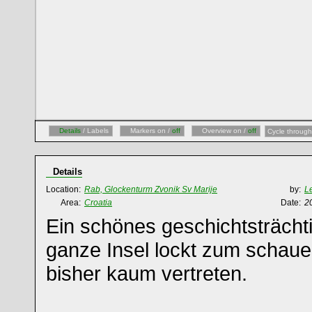
Details
/ Labels
Markers on /
off
Overview on /
off
Cycle through
Details
Location:
Rab, Glockenturm Zvonik Sv Marije
by:
L
Area:
Croatia
Date:
2
Ein schönes geschichtsträcht
ganze Insel lockt zum schaue
bisher kaum vertreten.