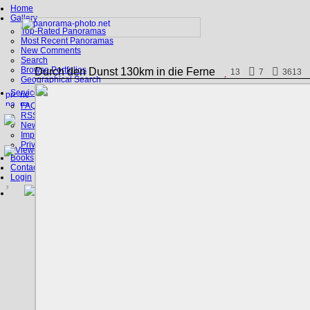
Home
Gallery
Top-Rated Panoramas
Most Recent Panoramas
New Comments
Search
Browse Portfolios
Durch den Dunst 130km in die Ferne
13
7
3613
Geographical Search
Service
FAQ
RSS, Google Earth
News
Imprint
Privacy Policy
Books
Contact
Login