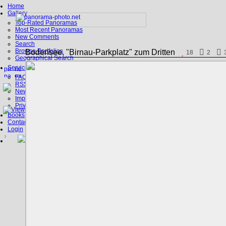
Home
Gallery
Top-Rated Panoramas
Most Recent Panoramas
New Comments
Search
Browse Portfolios
Bodensee, "Birnau-Parkplatz" zum Dritten
18
2
Geographical Search
Service
FAQ
RSS, Google Earth
News
Imprint
Privacy Policy
Books
Contact
Login