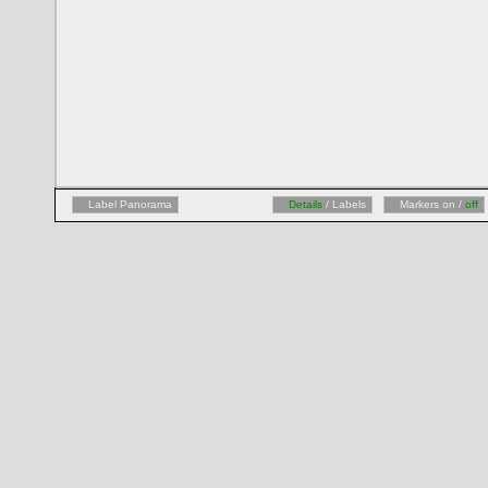
Label Panorama
Details
/ Labels
Markers on /
off