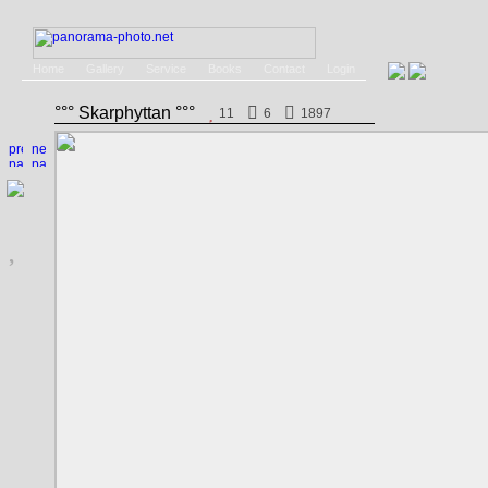
Home
Gallery
Service
Books
Contact
Login
°°° Skarphyttan °°°
11
6
1897