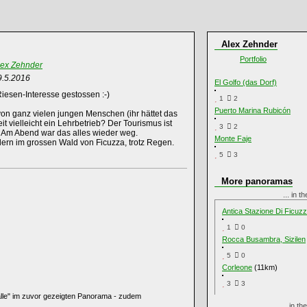
Alex Zehnder
Portfolio
lex Zehnder
9.5.2016
El Golfo (das Dorf)
Riesen-Interesse gestossen :-)
1
2
Puerto Marina Rubicón
on ganz vielen jungen Menschen (ihr hättet das
it vielleicht ein Lehrbetrieb? Der Tourismus ist
3
2
t. Am Abend war das alles wieder weg.
Monte Faje
rn im grossen Wald von Ficuzza, trotz Regen.
5
3
More panoramas
... in t
Antica Stazione Di Ficuz
1
0
Rocca Busambra, Sizilen
5
0
Corleone
(11km)
3
3
älle" im zuvor gezeigten Panorama - zudem
... in t