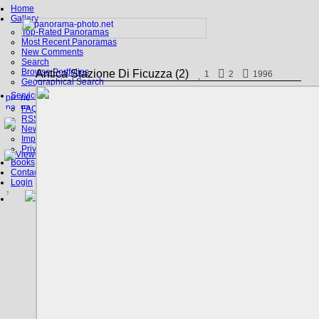
Home
Gallery
Top-Rated Panoramas
Most Recent Panoramas
New Comments
Search
Browse Portfolios
Antica Stazione Di Ficuzza (2)
1
2
1996
Geographical Search
Service
FAQ
RSS, Google Earth
News
Imprint
Privacy Policy
Books
Contact
Login