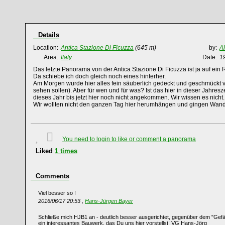
Details
Location:
Antica Stazione Di Ficuzza
(645 m)
by:
A
Area:
Italy
Date:
1
Das letzte Panorama von der Antica Stazione Di Ficuzza ist ja auf ein 
Da schiebe ich doch gleich noch eines hinterher.
Am Morgen wurde hier alles fein säuberlich gedeckt und geschmückt v
sehen sollen). Aber für wen und für was? Ist das hier in dieser Jahresze
dieses Jahr bis jetzt hier noch nicht angekommen. Wir wissen es nich
Wir wollten nicht den ganzen Tag hier herumhängen und gingen Wande
You need to login to like or comment a panorama
Liked
1
times
Comments
Viel besser so !
2016/06/17 20:53 ,
Hans-Jürgen Bayer
Schließe mich HJB1 an - deutlich besser ausgerichtet, gegenüber dem "Gef
ein interessantes Bauwerk, das Du uns hier vorstellst! VG Hans-Jörg