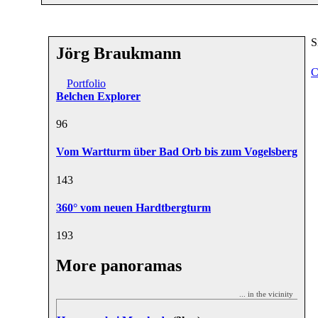
S
Jörg Braukmann
C
Portfolio
Belchen Explorer
9
6
Vom Wartturm über Bad Orb bis zum Vogelsberg
14
3
360° vom neuen Hardtbergturm
19
3
More panoramas
... in the vicinity