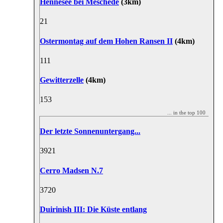
Hennesee bei Meschede
(3km)
2
1
Ostermontag auf dem Hohen Ransen II
(4km)
11
1
Gewitterzelle
(4km)
15
3
... in the top 100
Der letzte Sonnenuntergang...
39
21
Cerro Madsen N.7
37
20
Duirinish III: Die Küste entlang