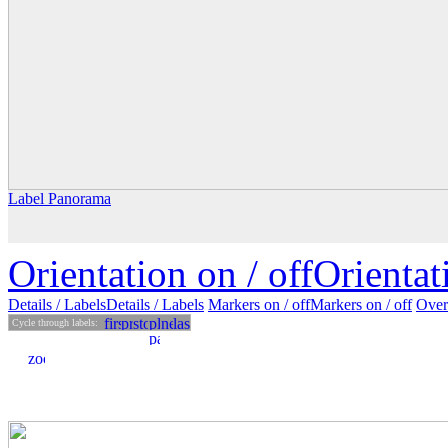
Label Panorama
Orientation on /
off
Orienta
Details
/ Labels
Details /
Labels
Markers on /
off
Markers
on
/ off
Over
Cycle through labels: