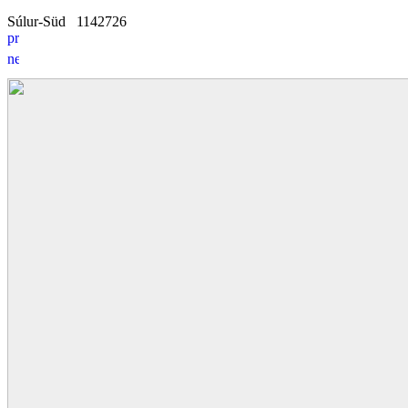
Súlur-Süd
11
4
2726