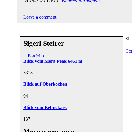
2015/01/31 00:13 ,
Winfried Borlinghaus
Leave a comment
Sit
Sigerl Steirer
Con
Portfolio
Blick vom Mera Peak 6461 m
33
18
Blick auf Oberkochen
9
4
Blick vom Kebnekaise
13
7
More panoramas