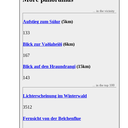
... in the vicinity
Aufstieg zum Súlur
(5km)
13
3
Blick zur Vaðlaheiði
(6km)
16
7
Blick auf den Hraundrangi
(15km)
14
3
... in the top 100
Lichterscheinung im Winterwald
35
12
Fernsicht von der Belchenflue