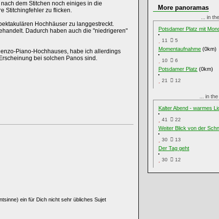
 nach dem Stitchen noch einiges in die
More panoramas
 Stitchingfehler zu flicken.
... in t
 spektakulären Hochhäuser zu langgestreckt.
Potsdamer Platz mit Mon
ehandelt. Dadurch haben auch die "niedrigeren"
11
5
Momentaufnahme
(0km)
Renzo-Piano-Hochhauses, habe ich allerdings
 Erscheinung bei solchen Panos sind.
10
6
Potsdamer Platz
(0km)
21
12
... in t
Kalter Abend - warmes Li
41
22
Weiter Blick von der Sc
30
13
Der Tag geht
30
12
tsinne) ein für Dich nicht sehr übliches Sujet