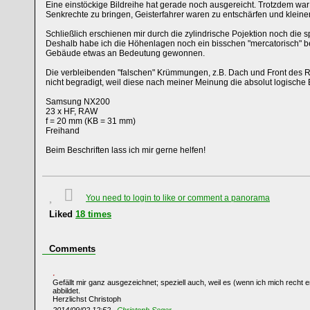
Eine einstöckige Bildreihe hat gerade noch ausgereicht. Trotzdem war
Senkrechte zu bringen, Geisterfahrer waren zu entschärfen und kleinere
Schließlich erschienen mir durch die zylindrische Pojektion noch die
Deshalb habe ich die Höhenlagen noch ein bisschen "mercatorisch" b
Gebäude etwas an Bedeutung gewonnen.
Die verbleibenden "falschen" Krümmungen, z.B. Dach und Front des 
nicht begradigt, weil diese nach meiner Meinung die absolut logische
Samsung NX200
23 x HF, RAW
f = 20 mm (KB = 31 mm)
Freihand
Beim Beschriften lass ich mir gerne helfen!
You need to login to like or comment a panorama
Liked
18
times
Comments
Gefällt mir ganz ausgezeichnet; speziell auch, weil es (wenn ich mich recht en
abbildet.
Herzlichst Christoph