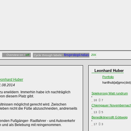
Overview on /
off
Cycle through labels:
Leonhard Huber
Portfolio
eonhard Huber
hartlhub[at]gmx(dot
1.08.2014
zu erwildern. Immerhin habe ich nachträglich
Spiekeroog Watt rundrum
on diesem Platz gibt.
16
7
tnissen möglichst gerecht wird. Zwischen
Chiemgauer Novembernach
eben nicht die Füße abzuschneiden, andrerseits
13
5
Benediktinerstift Göttweig
eßenden Fußgänger- Radfahrer - und Autoverkehr
17
3
ich und als Belebung mit reingenommen.