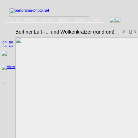
Home
Gallery
Service
Books
Contact
Login
Berliner Luft - ... und Wolkenkratzer (rundrum)
18
8