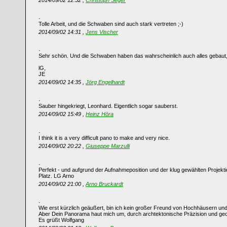
2014/09/02 12:52 ,
Christoph Seger
Tolle Arbeit, und die Schwaben sind auch stark vertreten ;-)
2014/09/02 14:31 ,
Jens Vischer
Sehr schön. Und die Schwaben haben das wahrscheinlich auch alles gebaut, s
lG,
JE
2014/09/02 14:35 ,
Jörg Engelhardt
Sauber hingekriegt, Leonhard. Eigentlich sogar sauberst.
2014/09/02 15:49 ,
Heinz Höra
I think it is a very difficult pano to make and very nice.
2014/09/02 20:22 ,
Giuseppe Marzulli
Perfekt - und aufgrund der Aufnahmeposition und der klug gewählten Projekt
Platz. LG Arno
2014/09/02 21:00 ,
Arno Bruckardt
Wie erst kürzlich geäußert, bin ich kein großer Freund von Hochhäusern un
Aber Dein Panorama haut mich um, durch archtektonische Präzision und ge
Es grüßt Wolfgang