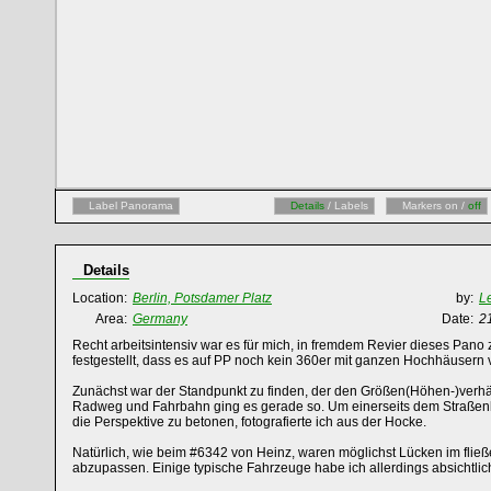
Label Panorama
Details
/ Labels
Markers on /
off
Details
Location:
Berlin, Potsdamer Platz
by:
L
Area:
Germany
Date:
2
Recht arbeitsintensiv war es für mich, in fremdem Revier dieses Pano 
festgestellt, dass es auf PP noch kein 360er mit ganzen Hochhäusern v
Zunächst war der Standpunkt zu finden, der den Größen(Höhen-)verhäl
Radweg und Fahrbahn ging es gerade so. Um einerseits dem Straßenl
die Perspektive zu betonen, fotografierte ich aus der Hocke.
Natürlich, wie beim #6342 von Heinz, waren möglichst Lücken im fli
abzupassen. Einige typische Fahrzeuge habe ich allerdings absichtl