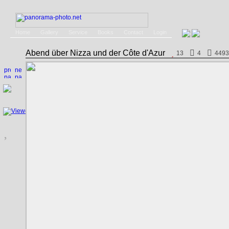
Home
Gallery
Service
Books
Contact
Login
Abend über Nizza und der Côte d'Azur
13
4
4493