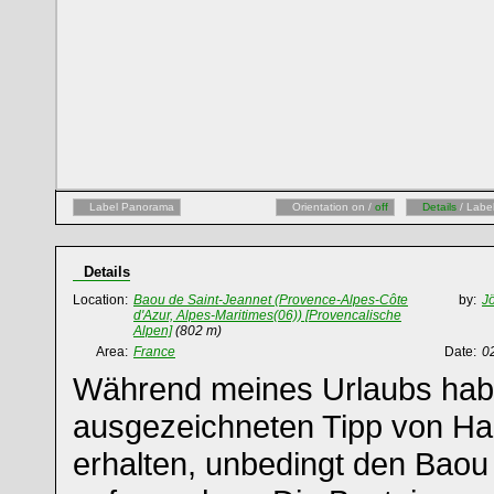
Label Panorama
Orientation on /
off
Details
/ Labe
Details
Location:
Baou de Saint-Jeannet (Provence-Alpes-Côte
by:
Jö
d'Azur, Alpes-Maritimes(06)) [Provencalische
Alpen]
(802 m)
Area:
France
Date:
0
Während meines Urlaubs hab
ausgezeichneten Tipp von Ha
erhalten, unbedingt den Baou