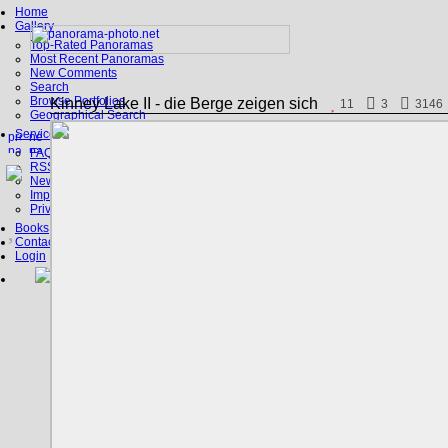
Home
Gallery
Top-Rated Panoramas
Most Recent Panoramas
New Comments
Search
Browse Portfolios
Kinney Lake II - die Berge zeigen sich
11
3
3146
Geographical Search
Service
FAQ
RSS, Google Earth
News
Imprint
Privacy Policy
Books
Contact
Login