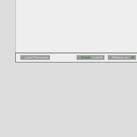
Label Panorama
Details
/ Labels
Markers on /
off