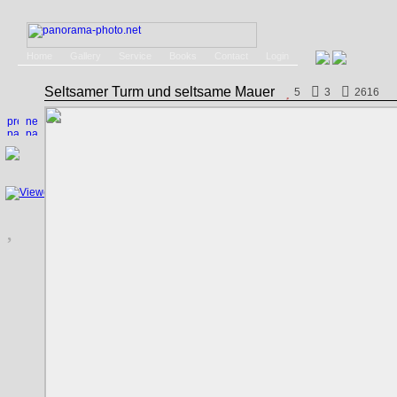
Home
Gallery
Service
Books
Contact
Login
Seltsamer Turm und seltsame Mauer
5
3
2616