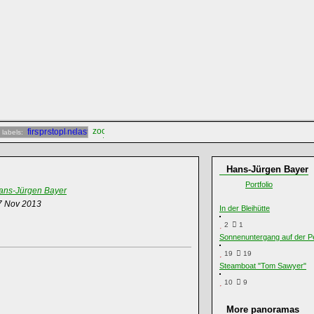
 labels:
Hans-Jürgen Bayer
Portfolio
ans-Jürgen Bayer
7 Nov 2013
In der Bleihütte
2
1
Sonnenuntergang auf der P
19
19
Steamboat "Tom Sawyer"
10
9
More panoramas