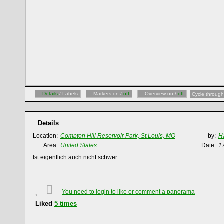
Details
/ Labels
Markers on /
off
Overview on /
off
Cycle through
Details
Location:
Compton Hill Reservoir Park, St.Louis, MO
by:
H
Area:
United States
Date:
1
Ist eigentlich auch nicht schwer.
You need to login to like or comment a panorama
Liked
5
times