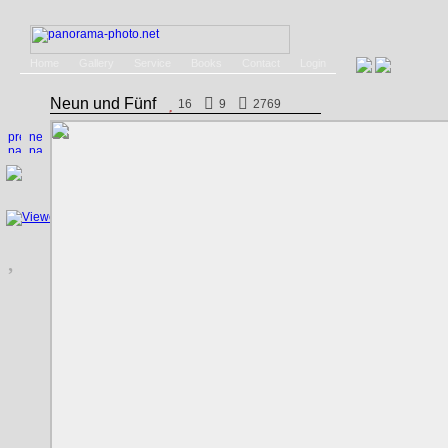
Home
Gallery
Service
Books
Contact
Login
Neun und Fünf
16
9
2769