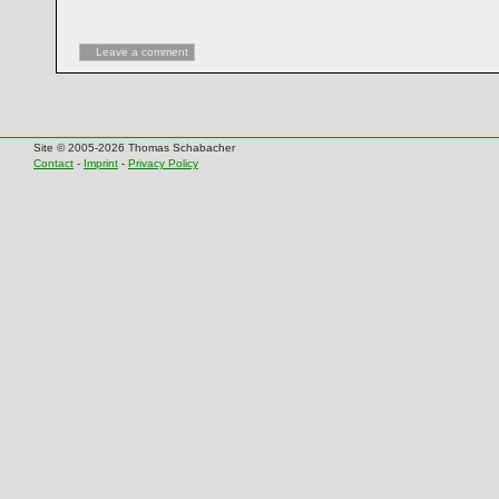
Leave a comment
Site © 2005-2026 Thomas Schabacher
Contact
-
Imprint
-
Privacy Policy