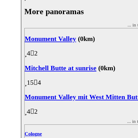
More panoramas
... i
Monument Valley
(0km)
4
2
Mitchell Butte at sunrise
(0km)
15
4
Monument Valley mit West Mitten But
4
2
... i
Cologne