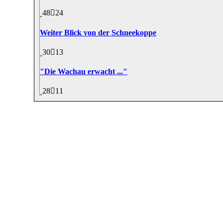
48
24
Weiter Blick von der Schneekoppe
30
13
"Die Wachau erwacht ..."
28
11