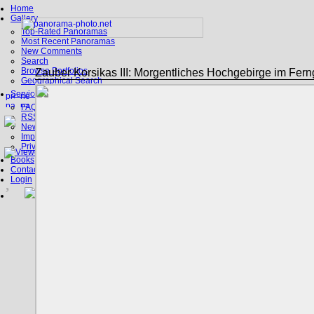
Home
Gallery
Top-Rated Panoramas
Most Recent Panoramas
New Comments
Search
Browse Portfolios
Zauber Korsikas III: Morgentliches Hochgebirge im Fer
Geographical Search
Service
FAQ
RSS, Google Earth
News
Imprint
Privacy Policy
Books
Contact
Login