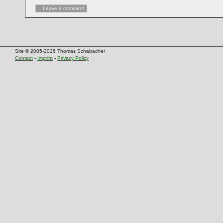
Leave a comment
Site © 2005-2026 Thomas Schabacher
Contact
-
Imprint
-
Privacy Policy