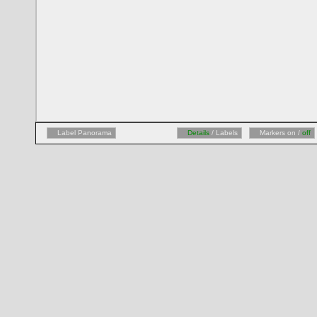
Label Panorama
Details
/ Labels
Markers on /
off