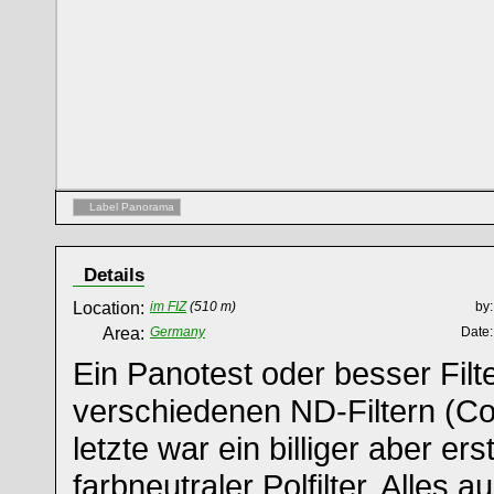
Label Panorama
Details
Location:
im FIZ
(510 m)
by:
Area:
Germany
Date:
Ein Panotest oder besser Filte
verschiedenen ND-Filtern (Cok
letzte war ein billiger aber ers
farbneutraler Polfilter. Alles 