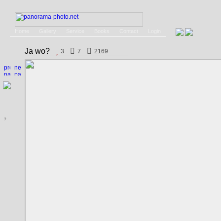
Home
Gallery
Service
Books
Contact
Login
Ja wo?
3
7
2169