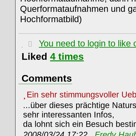
Querformataufnahmen und ga
Hochformatbild)
You need to login to lik
Liked
4
times
Comments
Ein sehr stimmungsvoller Uebe
...über dieses prächtige Natur
sehr interessanten Infos,
da lohnt sich ein Besuch besti
2008/03/24 17:22 ,
Fredy Hau