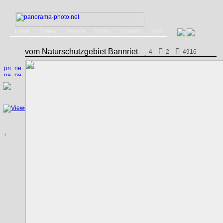
Home
Gallery
Service
Books
Contact
Login
vom Naturschutzgebiet Bannriet
4
2
4916