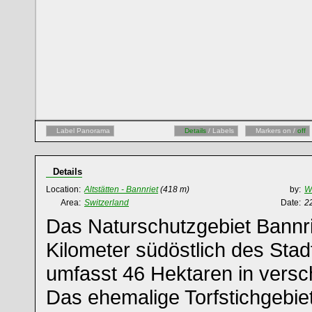
Label Panorama
Details
/ Labels
Markers on /
off
Details
Location:
Altstätten - Bannriet
(418 m)
by:
W
Area:
Switzerland
Date:
2
Das Naturschutzgebiet Bannrie
Kilometer südöstlich des Stadt
umfasst 46 Hektaren in versc
Das ehemalige Torfstichgebiet