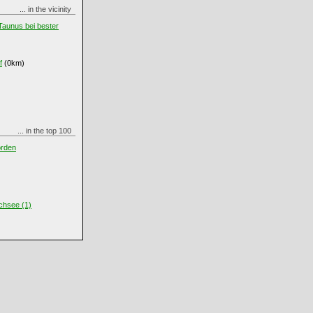
... in the vicinity
Taunus bei bester
f
(0km)
... in the top 100
orden
chsee (1)