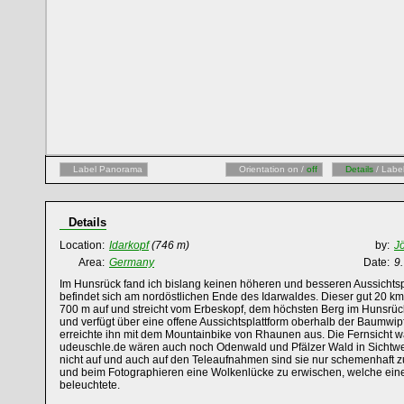
Label Panorama
Orientation on /
off
Details
/ Labe
Details
Location:
Idarkopf
(746 m)
by:
J
Area:
Germany
Date:
9
Im Hunsrück fand ich bislang keinen höheren und besseren Aussichtsp
befindet sich am nordöstlichen Ende des Idarwaldes. Dieser gut 20 k
700 m auf und streicht vom Erbeskopf, dem höchsten Berg im Hunsrück
und verfügt über eine offene Aussichtsplattform oberhalb der Baumwip
erreichte ihn mit dem Mountainbike von Rhaunen aus. Die Fernsicht wa
udeuschle.de wären auch noch Odenwald und Pfälzer Wald in Sichtweite
nicht auf und auch auf den Teleaufnahmen sind sie nur schemenhaft zu
und beim Fotographieren eine Wolkenlücke zu erwischen, welche ei
beleuchtete.