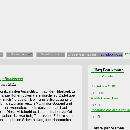
ls
Markers on /
off
Overview on /
off
Cycle through labels:
Jörg Braukmann
Portfolio
örg Braukmann
. Juni 2012
Kap Arkona 2010
unkt als den Aussichtsturm auf dem Idarkopf. Er
13
10
m lange Höhenrücken weist durchweg Gipfel über
Ausblick vom Hainig
, nach Nordosten. Der Turm ist frei zugänglich
fel. Ich war zum ersten Mal in der Gegend und
17
3
r gut, wenngleich nicht ganz optimal. Laut
Panorama von der Burgrui
. Diese Mittelgebirge fielen mir aber vor Ort
 sehen. Ich war froh, Taunus und Eifel zu sehen
10
3
nen kompletten Schwenk lang den Nahbereich
More panoramas