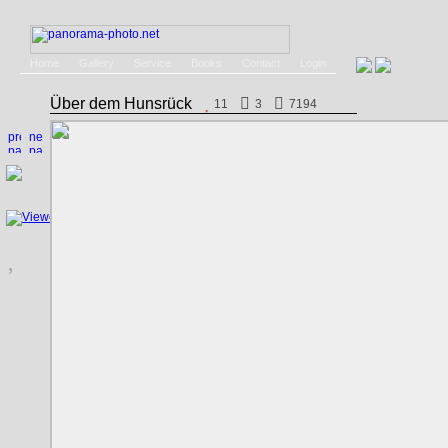
Home
Gallery
Service
Books
Contact
Login
Über dem Hunsrück
11
3
7194