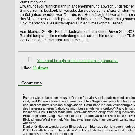
Zum Erbeskopf:
Erwartungsvoll fuhr ich dann in angenehmer und abwechlungsreicher 
Stunde zum Erbeskopf. Ich wusste, dass es dort einen Aussichtsturm gi
zurückgebaut worden war. Der höchste Hunsrückgipfel war aber eher e
das Militär noch ziemlich präsent. Ich habe dort ein Panorama gemacht
Dokumentation ist es auf Wikipedia unter "Erbeskopf" zu sehen.
Vom Idarkopf 26 HF - Freihandaufnahmen mit meiner Power Shot SX210
Beschriftung und Himmelsrichtungen mit udeuschle.de und einer TK 50
GeoNames noch ziemlich "unerforscht" ist.
You need to login to like or comment a panorama
Liked
11
times
Comments
Es kam wie es kommen musste: Da nun fast alle Aussichtstürme und -punkte 
sind, hast Du wie ich nach noch unerforschten Gegenden gesucht. Das Ergeb
den Idarkopf hatte ich noch ausgelassen. Dafür kann ich den Wildenburger Ko
des ineteressanteren Nahblicks noch besser wie vom Idarkopf (Pano ist schon
ich mehr Glück; Pfälzer Wald und Odenwald waren einigermaßen gut erkenn
Erbeskopf nichts taugt, war mir bekannt. Jedoch wurde kürzlich die 800 TEU
Blickrichtung West eröffnet. Man hat zwar einen Blick auf die Eifel. Es ist i
Aussicht.
Danke für diesen wunderbaren Eindruck vom Idarkopf, den ich auch noch 
P.S.: Hoffentlich hattest Du gestern Zeit. Es gab die beste Fernsicht der letz
aus dem Büro! Es hat sich gelohnt.