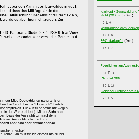
Fahrt über den Kamm des Idarwaldes in gut 1
bt und dass das Militärgelände dort
Idarkopf - Soonwald und 
ine Enttäuschung: Der Aussichtsturm zu klein,
Sicht (200 mm)
(0km)
, werde es aber hier nicht zeigen. Zur
5
0
Windradland vom Idarkop
 IS, PanoramaStudio 2.3.1, PSE 9, IrfanView.
12
6
 , wobei besonders der westliche Bereich auf
360° Idarkopf II
(0km)
15
7
Polarlichter am Austnesfj
31
16
Rheinfall 360° ...
30
16
Goldener Oktober am Kir
28
5
in der Mitte Deutschlands panoramisiert
nis hieß auch bei mir "Hunsrück". Lediglich
pf empfehlen. Die Aussicht gefällt mir wegen
 in der Warteschleife). Mit der Sicht hatte
bar. Dass der Aussichtsturm auf dem
R teure Aussichtsbalustrade mit
nsgesamt aber eine sehr enttäuschende
besuchen möchte!
ten Jahre - da musste ich einfach mal früher