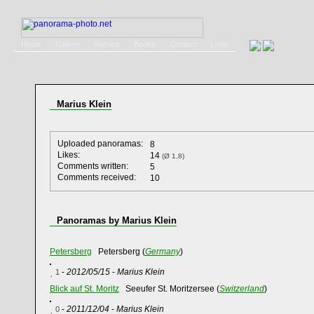
Home
Gallery
Service
Books
Contact
Login
Marius Klein
Uploaded panoramas:
8
Likes:
14
(Ø 1,8)
Comments written:
5
Comments received:
10
Panoramas by Marius Klein
Petersberg
Petersberg (
Germany
)
-
2012/05/15
-
Marius Klein
1
Blick auf St. Moritz
Seeufer St. Moritzersee (
Switzerland
)
-
2011/12/04
-
Marius Klein
0