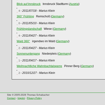
Blick auf Innsbruck
Innsbruck Stadtturm (
Austria
)
-
2011/07/18
-
Marius Klein
4
360° Frühling
Remschoß (
Germany
)
-
2011/05/10
-
Marius Klein
0
Frühlingslandschaft
Wiese (
Germany
)
-
2011/04/27
-
Marius Klein
4
Wald 360°
irgendwo im Wald (
Germany
)
-
2011/04/27
-
Marius Klein
2
Sonnenuntergang
Niederpleis (
Germany
)
-
2011/04/17
-
Marius Klein
1
Weihnachtliche Wahnbachtalsperre
Pinner Berg (
Germany
)
-
2010/12/27
-
Marius Klein
2
Site © 2005-2026 Thomas Schabacher
Contact
-
Imprint
-
Privacy Policy