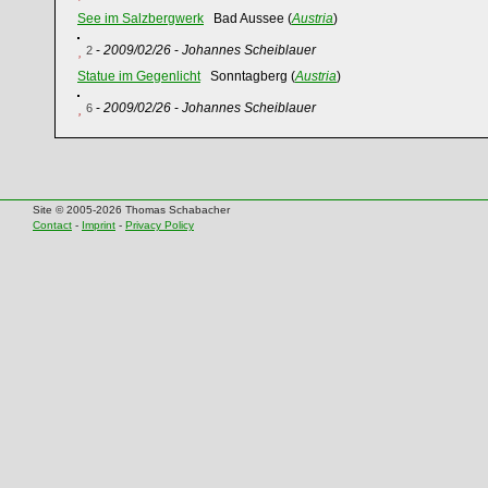
See im Salzbergwerk
Bad Aussee (
Austria
)
-
2009/02/26
-
Johannes Scheiblauer
2
Statue im Gegenlicht
Sonntagberg (
Austria
)
-
2009/02/26
-
Johannes Scheiblauer
6
Site © 2005-2026 Thomas Schabacher
Contact
-
Imprint
-
Privacy Policy