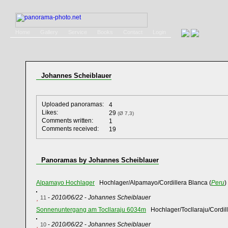
Home
Gallery
Service
Books
Contact
Login
Johannes Scheiblauer
Uploaded panoramas:
4
Likes:
29
(Ø 7,3)
Comments written:
1
Comments received:
19
Panoramas by Johannes Scheiblauer
Alpamayo Hochlager
Hochlager/Alpamayo/Cordillera Blanca (
Peru
)
-
2010/06/22
-
Johannes Scheiblauer
11
Sonnenuntergang am Tocllaraju 6034m
Hochlager/Tocllaraju/Cordill
-
2010/06/22
-
Johannes Scheiblauer
10