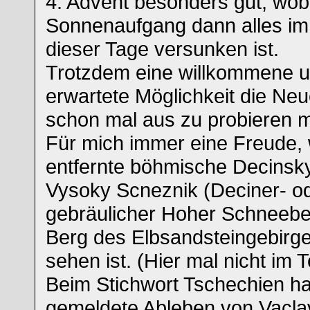
4. Advent besonders gut, wob
Sonnenaufgang dann alles im
dieser Tage versunken ist.
Trotzdem eine willkommene u
erwartete Möglichkeit die Ne
schon mal aus zu probieren m
Für mich immer eine Freude,
entfernte böhmische Decinsk
Vysoky Scneznik (Deciner- od
gebräulicher Hoher Schneeber
Berg des Elbsandsteingebirg
sehen ist. (Hier mal nicht im 
Beim Stichwort Tschechien h
gemeldete Ableben von Vacla