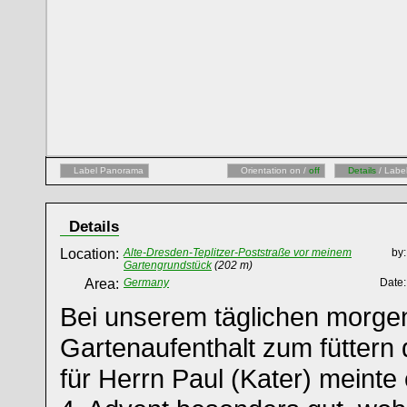
Label Panorama
Orientation on /
off
Details
/ Labe
Details
Location:
Alte-Dresden-Teplitzer-Poststraße vor meinem
by:
Gartengrundstück
(202 m)
Area:
Germany
Date:
Bei unserem täglichen morge
Gartenaufenthalt zum füttern 
für Herrn Paul (Kater) meint