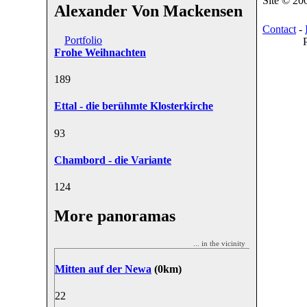
Site © 20
Alexander Von Mackensen
Contact
-
Portfolio
Frohe Weihnachten
18
9
Ettal - die berühmte Klosterkirche
9
3
Chambord - die Variante
12
4
More panoramas
... in the vicinity
Mitten auf der Newa
(0km)
2
2