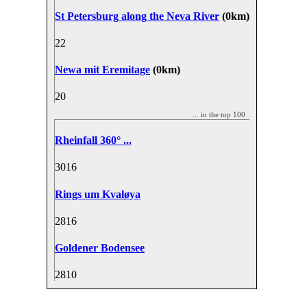
St Petersburg along the Neva River
(0km)
2
2
Newa mit Eremitage
(0km)
2
0
... in the top 100
Rheinfall 360° ...
30
16
Rings um Kvaløya
28
16
Goldener Bodensee
28
10