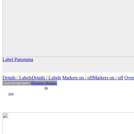
Label Panorama
Details
/ Labels
Details /
Labels
Markers on /
off
Markers
on
/ off
Over
Cycle through labels: