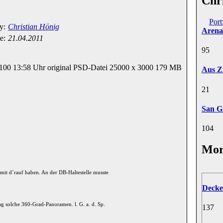
Chr
Port
y:
Christian Hönig
Arena
e:
21.04.2011
9
5
 100 13:58 Uhr original PSD-Datei 25000 x 3000 179 MB
Aus Z
2
1
San G
10
4
Mor
 mit d´rauf haben. An der DB-Haltestelle musste
Decke
g solche 360-Grad-Panoramen. l. G. a. d. Sp.
13
7