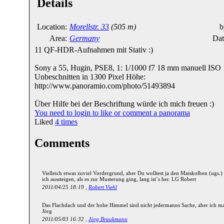
Details
Location:
Morellstr. 33
(505 m)
b
Area:
Germany
Dat
11 QF-HDR-Aufnahmen mit Stativ :)
Sony a 55, Hugin, PSE8, 1: 1/1000 f7 18 mm manuell ISO
Unbeschnitten in 1300 Pixel Höhe:
http://www.panoramio.com/photo/51493894
Über Hilfe bei der Beschriftung würde ich mich freuen :)
You need to login to like or comment a panorama
Liked
4
times
Comments
Vielleich etwas zuviel Vordergrund, aber Du wolltest ja den Maiskolben (ugs.)
ich aussteigen, als es zur Musterung ging, lang ist´s her. LG Robert
2011/04/25 18:19 ,
Robert Viehl
Das Flachdach und der hohe Himmel sind nicht jedermanns Sache, aber ich ma
Jörg
2011/05/03 16:32 ,
Jörg Braukmann