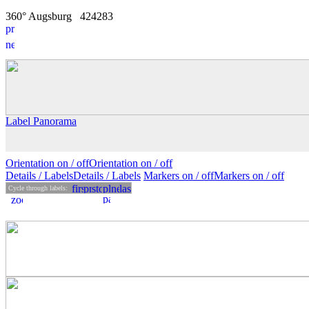
360° Augsburg
4
2
4283
Label Panorama
Orientation on /
off
Orientation
on
/ off
Details
/ Labels
Details /
Labels
Markers on /
off
Markers
on
/ off
Cycle through labels: