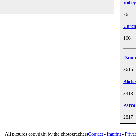
Volley
7
6
Ulrich
10
6
Dämme
36
16
Blick
33
18
Parco 
28
17
All pictures copyright by the photographers
Contact
-
Imprint
-
Priva