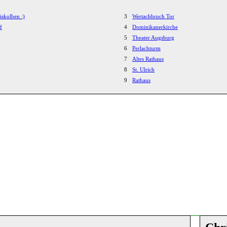
iskolben :)
3
Wertachbruch Tor
f
4
Dominikanerkirche
5
Theater Augsburg
6
Perlachturm
7
Altes Rathaus
8
St. Ulrich
9
Rathaus