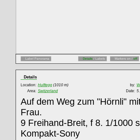
Label Panorama
Details
/ Labels
Markers on /
off
Details
Location:
Hulftegg
(1010 m)
by:
W
Area:
Switzerland
Date:
5
Auf dem Weg zum "Hörnli" mit
Frau.
9 Freihand-Breit, f 8. 1/1000 s
Kompakt-Sony