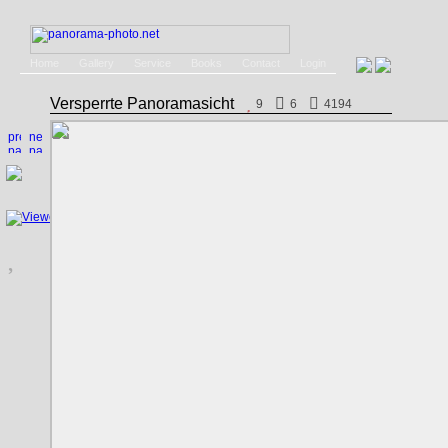
Home
Gallery
Service
Books
Contact
Login
Versperrte Panoramasicht
9
6
4194