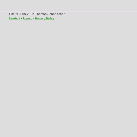
Site © 2005-2026 Thomas Schabacher
Contact
-
Imprint
-
Privacy Policy