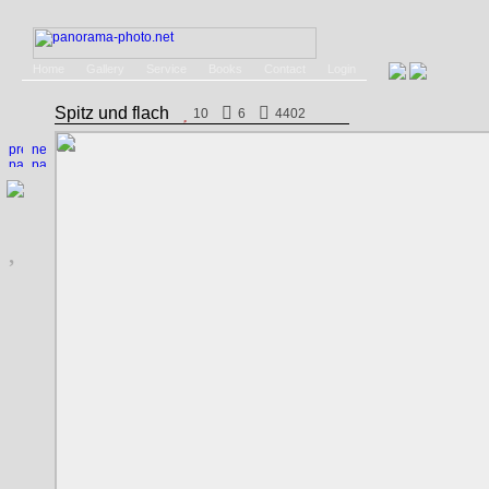
Home
Gallery
Service
Books
Contact
Login
Spitz und flach
10
6
4402