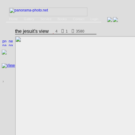
Home
Gallery
Service
Books
Contact
Login
the jesuit's view
4
1
3580