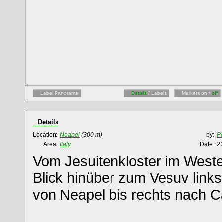
Label Panorama
Details
/ Labels
Markers on /
off
Details
Location:
Neapel
(300 m)
by:
P
Area:
Italy
Date:
2
Vom Jesuitenkloster im West
Blick hinüber zum Vesuv link
von Neapel bis rechts nach C