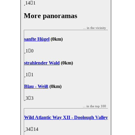
14
1
More panoramas
... in the vicinity
sanfte Hügel
(0km)
1
0
strahlender Wald
(0km)
1
1
Blau - Weiß
(0km)
3
3
... in the top 100
Wild Atlantic Way XII - Doolough Valley
34
14