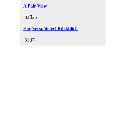
A Fair View
33
25
Ein (verspäteter) Rückblick
31
7