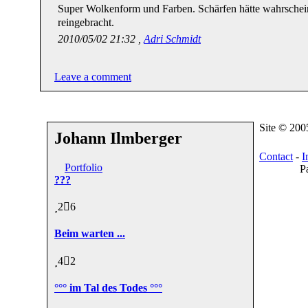
Super Wolkenform und Farben. Schärfen hätte wahrschei
reingebracht.
2010/05/02 21:32 ,
Adri Schmidt
Leave a comment
Site © 20
Johann Ilmberger
Contact
-
I
Portfolio
P
???
2
6
Beim warten ...
4
2
°°° im Tal des Todes °°°