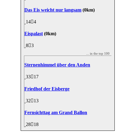
Das Eis weicht nur langsam
(0km)
14
4
Eispalast
(0km)
8
3
... in the top 100
Sternenhimmel über den Anden
33
17
Friedhof der Eisberge
32
13
Fernsichttag am Grand Ballon
28
18