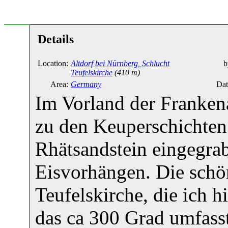
Details
Location:
Altdorf bei Nürnberg, Schlucht
b
Teufelskirche
(410 m)
Area:
Germany
Dat
Im Vorland der Franken
zu den Keuperschichten 
Rhätsandstein eingegra
Eisvorhängen. Die schön
Teufelskirche, die ich 
das ca 300 Grad umfasst