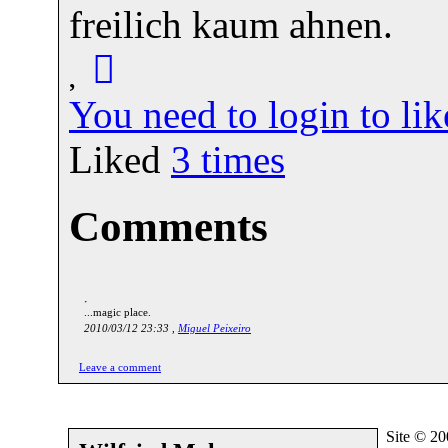
freilich kaum ahnen.
You need to login to l
Liked
3
times
Comments
...magic place.
2010/03/12 23:33 ,
Miguel Peixeiro
Leave a comment
Site © 2