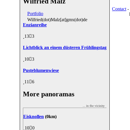
Wilfried Malz
Contact
-
Portfolio
Wilfried(dot)Malz[at]gmx(dot)de
Enzianreihe
13
3
Lichtblick an einem düsteren Frühlingstag
10
3
Pusteblumenwiese
11
6
More panoramas
... in the vicinity
Eisknollen
(0km)
10
0