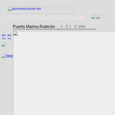
Home
Gallery
Service
Books
Contact
Login
Puerto Marina Rubicón
3
2
3350