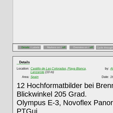
Details
/ Labels
Markers on /
off
Overview on /
off
Cycle through
Details
Location:
Castillo de Las Coloradas, Playa Blanca,
by:
A
Lanzarote
(10 m)
Area:
Spain
Date:
1
12 Hochformatbilder bei Bren
Blickwinkel 205 Grad.
Olympus E-3, Novoflex Pano
PTGui.