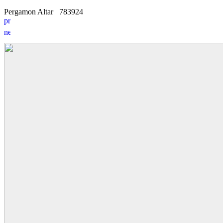
Pergamon Altar
7
8
3924