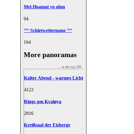
Mei Hoamat vo ohm
9
4
°°° Schietwetterpano °°°
16
4
More panoramas
... in the top 100
Kalter Abend - warmes Licht
41
22
Rings um Kvaløya
28
16
Kreißsaal der Eisberge