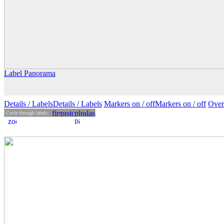
Label Panorama
Details
/ Labels
Details /
Labels
Markers on /
off
Markers
on
/ off
Over
Cycle through labels: