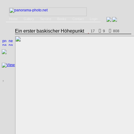
Home
Gallery
Service
Books
Contact
Login
Ein erster baskischer Höhepunkt
17
9
808