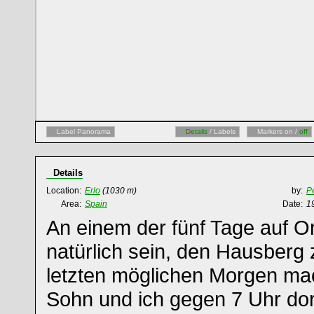
Label Panorama
Details
/ Labels
Markers on /
off
Details
Location:
Erlo
(1030 m)
by:
P
Area:
Spain
Date:
19
An einem der fünf Tage auf 
natürlich sein, den Hausberg
letzten möglichen Morgen ma
Sohn und ich gegen 7 Uhr dor