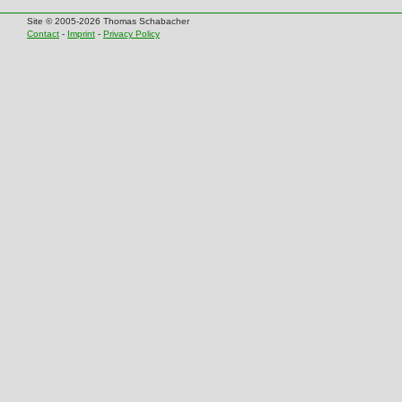
Site © 2005-2026 Thomas Schabacher
Contact
-
Imprint
-
Privacy Policy