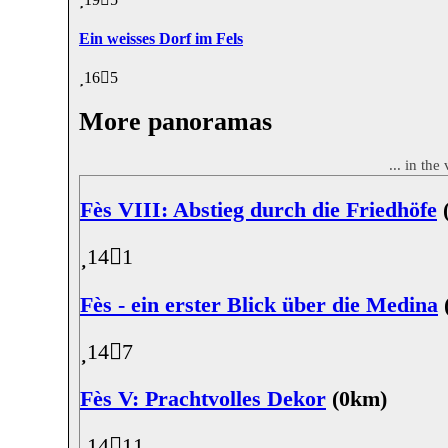
Ein weisses Dorf im Fels
16
5
More panoramas
... in the
Fès VIII: Abstieg durch die Friedhöfe
14
1
Fès - ein erster Blick über die Medina
14
7
Fès V: Prachtvolles Dekor
(0km)
14
11