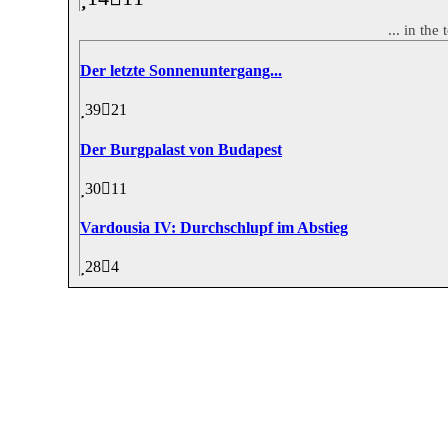
... in th
Der letzte Sonnenuntergang...
39
21
Der Burgpalast von Budapest
30
11
Vardousia IV: Durchschlupf im Abstieg
28
4