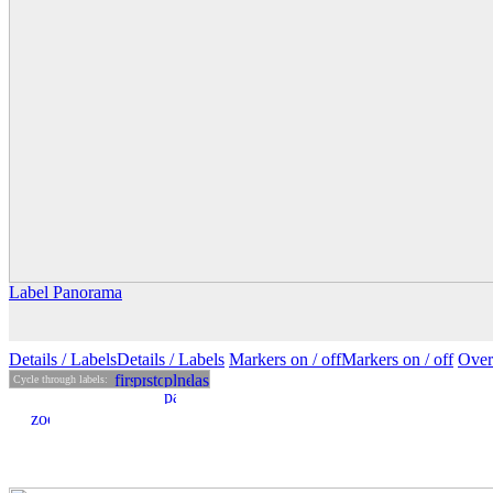
Label Panorama
Details
/ Labels
Details /
Labels
Markers on /
off
Markers
on
/ off
Over
Cycle through labels: