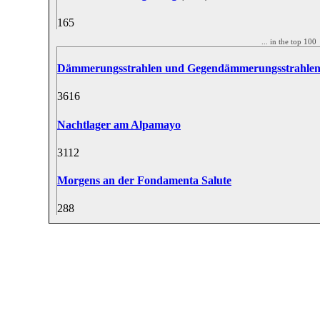
16
5
... in the top 10
Dämmerungsstrahlen und Gegendämmerungsstrahle
36
16
Nachtlager am Alpamayo
31
12
Morgens an der Fondamenta Salute
28
8