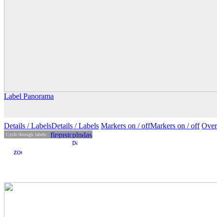
Label Panorama
Details
/ Labels
Details /
Labels
Markers on /
off
Markers
on
/ off
Over
Cycle through labels: