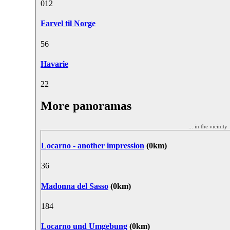
0
12
Farvel til Norge
5
6
Havarie
2
2
More panoramas
... in the vicinit
Locarno - another impression
(0km)
3
6
Madonna del Sasso
(0km)
18
4
Locarno und Umgebung
(0km)