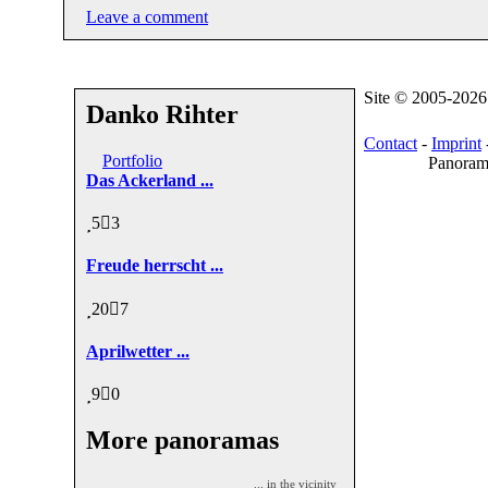
Leave a comment
Site © 2005-202
Danko Rihter
Contact
-
Imprint
Portfolio
Panorama
Das Ackerland ...
5
3
Freude herrscht ...
20
7
Aprilwetter ...
9
0
More panoramas
... in the vicinity