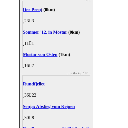
Der Prenj
(0km)
23
3
Sommer '12. in Mostar
(0km)
11
1
Mostar von Osten
(1km)
16
7
... in the top 100
Rundfjellet
36
22
Senja: Abstieg vom Keipen
30
8