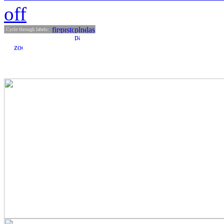
off
Cycle through labels: