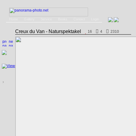
Home
Gallery
Service
Books
Contact
Login
Creux du Van - Naturspektakel
16
4
2310