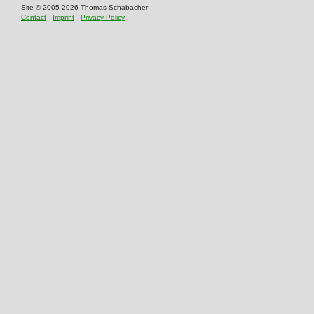
Site © 2005-2026 Thomas Schabacher
Contact
-
Imprint
-
Privacy Policy