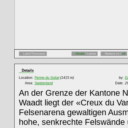
Label Panorama
Details
/ Labels
Markers on /
off
Details
Location:
Ferme du Soliat
(1415 m)
by:
D
Area:
Switzerland
Date:
2
An der Grenze der Kantone 
Waadt liegt der «Creux du Van
Felsenarena gewaltigen Aus
hohe, senkrechte Felswände 