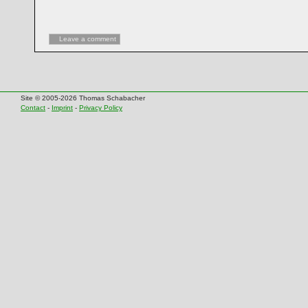
Leave a comment
Site © 2005-2026 Thomas Schabacher
Contact
-
Imprint
-
Privacy Policy