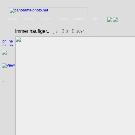
Home
Gallery
Service
Books
Contact
Login
Immer häufiger..
7
3
1094