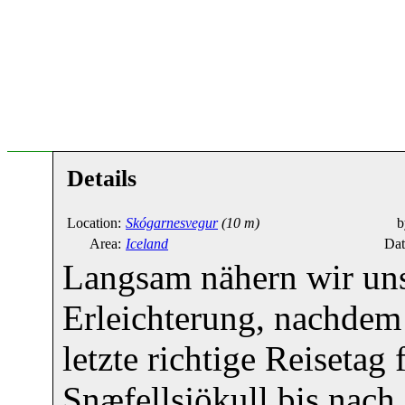
Details
Location:
Skógarnesvegur
(10 m)
b
Area:
Iceland
Dat
Langsam nähern wir uns 
Erleichterung, nachde
letzte richtige Reisetag
Snæfellsjökull bis nac