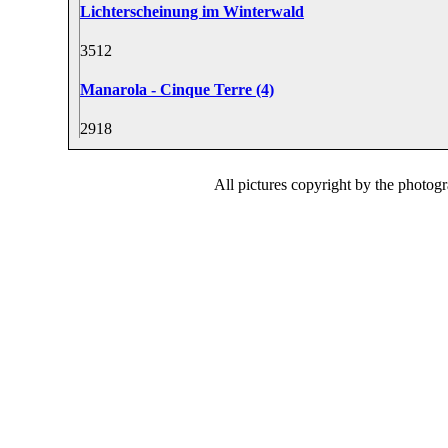
Lichterscheinung im Winterwald
35
12
Manarola - Cinque Terre (4)
29
18
All pictures copyright by the photog