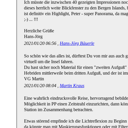
Ich müsste die inzwischen 40 gezeigten Impressionen no
dieses herrlich weite Blickfenster zu den Bergen Islands
ist definitiv ein Highlight, Peter - super Panorama, da ma
;-) ... !!!
Herzliche Grüße
Hans-Jörg
2021/01/20 06:56 ,
Hans-Jörg Bäuerle
So schön wie das alles ist, dürftest Du von mir aus auch 
virtuell um die Insel fahren.
Du hast sicher noch Material für einen "zweiten Aufguß" ;
Hebriden mittlerweile beim dritten Aufguß, und der ist i
VG Martin
2021/01/20 08:04 ,
Martin Kraus
Eine wahrlich eindrucksvolle Reise, hervorragend bebilde
Möglichkeit in PP einen Zeitstrahl einzurichten, dann kön
Station im Zusammenhang betrachten.
Etwas störend empfinde ich die Lichtreflexion zu Beginn d
da könnte man mit Maskierungsfunktionen oder mit Filte