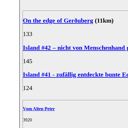
On the edge of Gerðuberg
(11km)
13
3
Island #42 – nicht von Menschenhand 
14
5
Island #41 - zufällig entdeckte bunte E
12
4
Vom Alten Peter
39
20