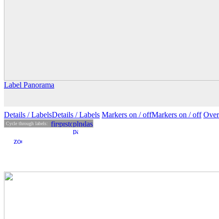
Label Panorama
Details
/ Labels
Details /
Labels
Markers on /
off
Markers
on
/ off
Over
Cycle through labels: