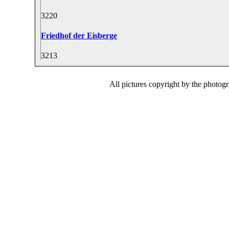
32
20
Friedhof der Eisberge
32
13
All pictures copyright by the photog