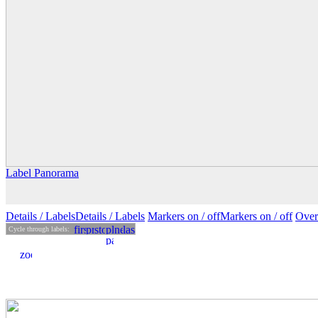
Label Panorama
Details
/ Labels
Details /
Labels
Markers on /
off
Markers
on
/ off
Over
Cycle through labels: