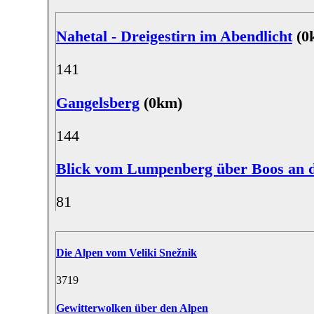
Nahetal - Dreigestirn im Abendlicht
(0
14
1
Gangelsberg
(0km)
14
4
Blick vom Lumpenberg über Boos an 
8
1
Die Alpen vom Veliki Snežnik
37
19
Gewitterwolken über den Alpen