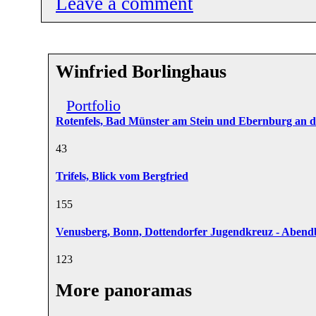
Leave a comment
Winfried Borlinghaus
Portfolio
Rotenfels, Bad Münster am Stein und Ebernburg an 
4
3
Trifels, Blick vom Bergfried
15
5
Venusberg, Bonn, Dottendorfer Jugendkreuz - Abendb
12
3
More panoramas