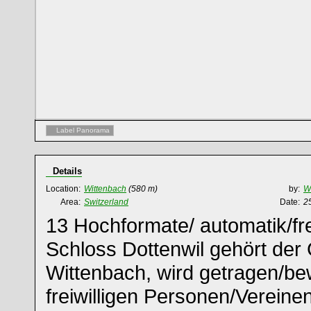
Label Panorama
Details
Location:
Wittenbach
(580 m)
by:
W
Area:
Switzerland
Date:
2
13 Hochformate/ automatik/fr
Schloss Dottenwil gehört de
Wittenbach, wird getragen/bew
freiwilligen Personen/Vereinen.