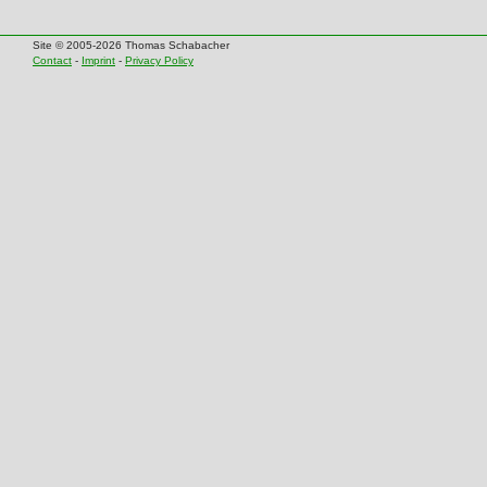
Site © 2005-2026 Thomas Schabacher
Contact
-
Imprint
-
Privacy Policy