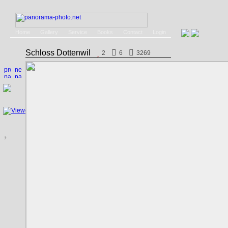
Home
Gallery
Service
Books
Contact
Login
Schloss Dottenwil
2
6
3269