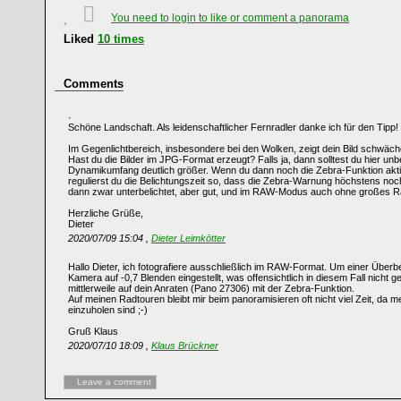
You need to login to like or comment a panorama
Liked
10
times
Comments
Schöne Landschaft. Als leidenschaftlicher Fernradler danke ich für den Tipp!
Im Gegenlichtbereich, insbesondere bei den Wolken, zeigt dein Bild schwäc
Hast du die Bilder im JPG-Format erzeugt? Falls ja, dann solltest du hier u
Dynamikumfang deutlich größer. Wenn du dann noch die Zebra-Funktion akti
regulierst du die Belichtungszeit so, dass die Zebra-Warnung höchstens noch 
dann zwar unterbelichtet, aber gut, und im RAW-Modus auch ohne großes Ra
Herzliche Grüße,
Dieter
2020/07/09 15:04 ,
Dieter Leimkötter
Hallo Dieter, ich fotografiere ausschließlich im RAW-Format. Um einer Überb
Kamera auf -0,7 Blenden eingestellt, was offensichtlich in diesem Fall nicht ge
mittlerweile auf dein Anraten (Pano 27306) mit der Zebra-Funktion.
Auf meinen Radtouren bleibt mir beim panoramisieren oft nicht viel Zeit, da 
einzuholen sind ;-)
Gruß Klaus
2020/07/10 18:09 ,
Klaus Brückner
Leave a comment