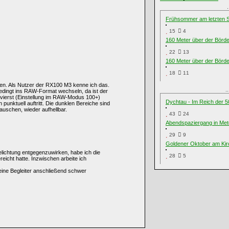
Frühsommer am letzten S
15
4
160 Meter über der Börd
22
13
160 Meter über der Börd
18
11
hen. Als Nutzer der RX100 M3 kenne ich das.
.
nbedingt ins RAW-Format wechseln, da ist der
vierst (Einstellung im RAW-Modus 100+)
Dychtau - Im Reich der 
punktuell auftritt. Die dunklen Bereiche sind
uschen, wieder aufhellbar.
43
24
Abendspaziergang in Met
29
9
Goldener Oktober am Kir
elichtung entgegenzuwirken, habe ich die
28
5
reicht hatte. Inzwischen arbeite ich
meine Begleiter anschließend schwer