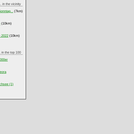
... in the vicinity
onntag...
(7km)
e
(10km)
e 2022
(10km)
.. in the top 100
5000er
eora
chsee (1)