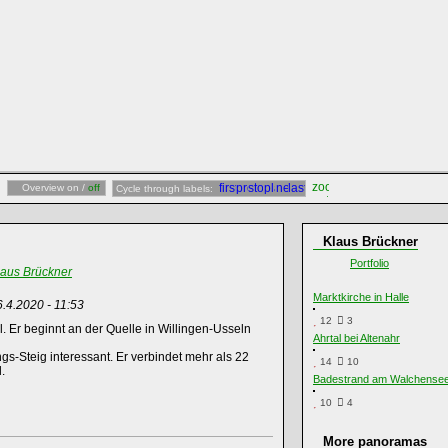
Overview on /
off
Cycle through labels:
Klaus Brückner
Portfolio
laus Brückner
Marktkirche in Halle
6.4.2020 - 11:53
12
3
 Er beginnt an der Quelle in Willingen-Usseln
Ahrtal bei Altenahr
s-Steig interessant. Er verbindet mehr als 22
14
10
.
Badestrand am Walchense
10
4
More panoramas