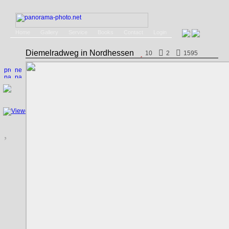
Home
Gallery
Service
Books
Contact
Login
Diemelradweg in Nordhessen
10
2
1595