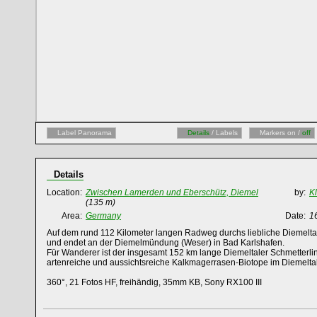
Label Panorama
Details
/ Labels
Markers on /
off
Details
Location:
Zwischen Lamerden und Eberschütz, Diemel
by:
K
(135 m)
Area:
Germany
Date:
1
Auf dem rund 112 Kilometer langen Radweg durchs liebliche Diemeltal.
und endet an der Diemelmündung (Weser) in Bad Karlshafen.
Für Wanderer ist der insgesamt 152 km lange Diemeltaler Schmetterling
artenreiche und aussichtsreiche Kalkmagerrasen-Biotope im Diemeltal
360°, 21 Fotos HF, freihändig, 35mm KB, Sony RX100 III