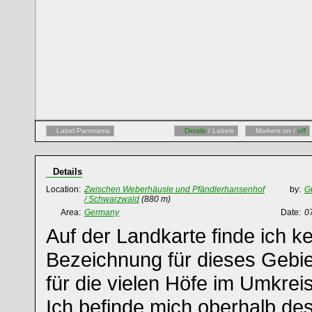
Label Panorama
Details
/ Labels
Markers on /
off
Details
Location:
Zwischen Weberhäusle und Pfändlerhansenhof
by:
G
/ Schwarzwald
(880 m)
Area:
Germany
Date:
0
Auf der Landkarte finde ich ke
Bezeichnung für dieses Gebie
für die vielen Höfe im Umkreis
Ich befinde mich oberhalb de