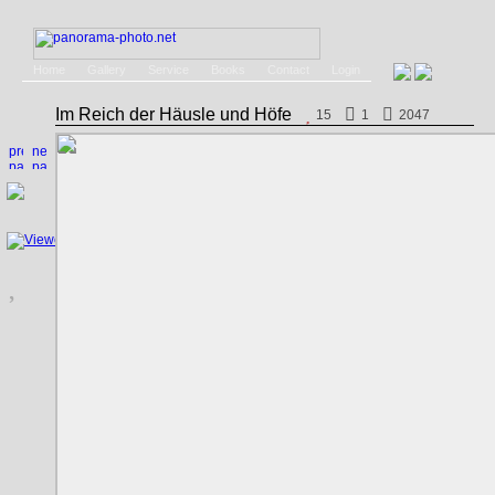
Home
Gallery
Service
Books
Contact
Login
Im Reich der Häusle und Höfe
15
1
2047