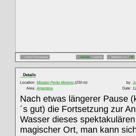
Label Panorama
Details
/ Labels
Markers on /
off
Details
Location:
Mirador Perito Moreno
(250 m)
by:
J
Area:
Argentina
Date:
1
Nach etwas längerer Pause (k
´s gut) die Fortsetzung zur A
Wasser dieses spektakulären 
magischer Ort, man kann sich