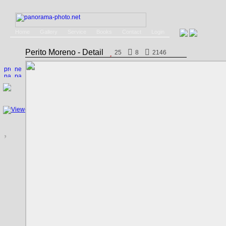
Home
Gallery
Service
Books
Contact
Login
Perito Moreno - Detail
25
8
2146