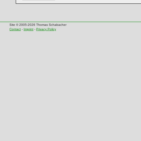
Site © 2005-2026 Thomas Schabacher
Contact
-
Imprint
-
Privacy Policy