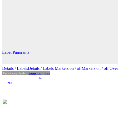
Label Panorama
Details
/ Labels
Details /
Labels
Markers on /
off
Markers
on
/ off
Over
Cycle through labels: