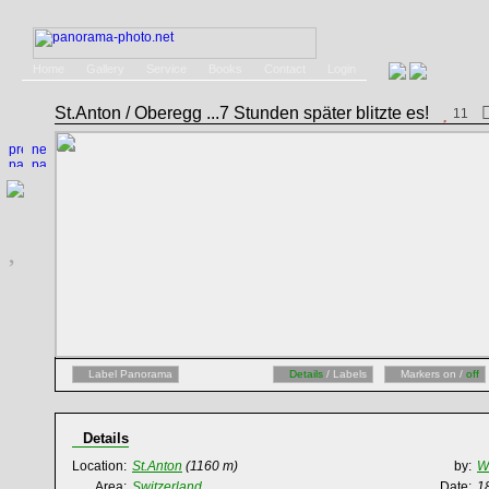
Home
Gallery
Service
Books
Contact
Login
St.Anton / Oberegg ...7 Stunden später blitzte es!
11
Label Panorama
Details
/ Labels
Markers on /
off
Details
Location:
St.Anton
(1160 m)
by:
W
Area:
Switzerland
Date:
1