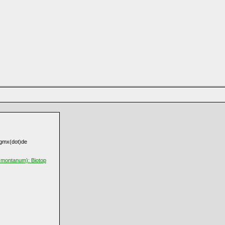
t]gmx(dot)de
 montanum): Biotop