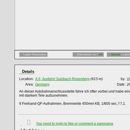
Label Panorama
Orientation on /
off
Details
/ Labe
Details
Location:
A 6, Ausfahrt Sulzbach-Rosenberg
(615 m)
by:
Wi
Area:
Germany
Date:
2
An dieser Autobahnanschlussstelle fahre ich öfter vorbei und habe ei
mit starkem Tele aufzunehmen.
9 Freihand-QF-Aufnahmen, Brennweite 450mm KB, 1/800 sec, f 7,1.
You need to login to like or comment a panorama