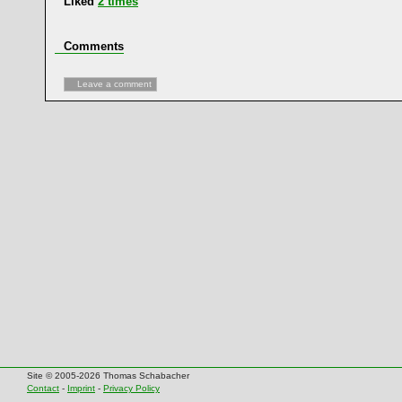
Liked
2
times
Comments
Leave a comment
Site © 2005-2026 Thomas Schabacher
Contact
-
Imprint
-
Privacy Policy