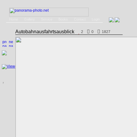
Home
Gallery
Service
Books
Contact
Login
Autobahnausfahrtsausblick
2
0
1827