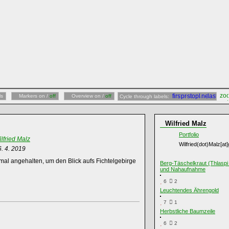
ls
Markers on /
off
Overview on /
off
Cycle through labels:
Wilfried Malz
Portfolio
lfried Malz
Wilfried(dot)Malz[a
6. 4. 2019
nmal angehalten, um den Blick aufs Fichtelgebirge
Berg-Täschelkraut (Thlaspi
und Nahaufnahme
6
2
Leuchtendes Ährengold
7
1
Herbstliche Baumzeile
6
2