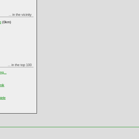
... in the vicinity
e
(0km)
... in the top 100
ng...
nik
iele