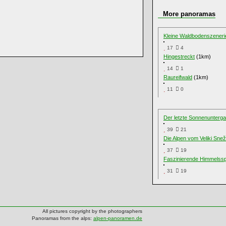
More panoramas
Kleine Waldbodenszeneri
17
4
Hingestreckt
(1km)
14
1
Raureifwald
(1km)
11
0
Der letzte Sonnenunterga
39
21
Die Alpen vom Veliki Snež
37
19
Faszinierende Himmelssp
31
19
All pictures copyright by the photographers
Panoramas from the alps:
alpen-panoramen.de