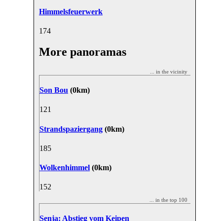
Himmelsfeuerwerk
17
4
More panoramas
... in the vicinity
Son Bou
(0km)
12
1
Strandspaziergang
(0km)
18
5
Wolkenhimmel
(0km)
15
2
... in the top 100
Senja: Abstieg vom Keipen