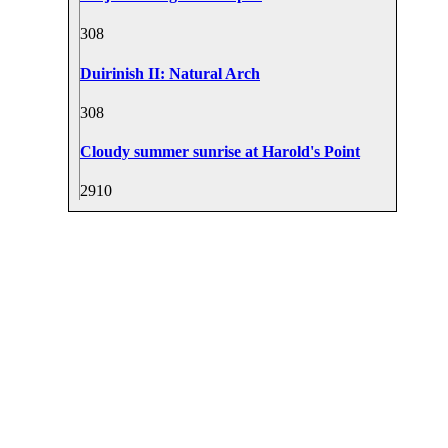
30
8
Duirinish II: Natural Arch
30
8
Cloudy summer sunrise at Harold's Point
29
10