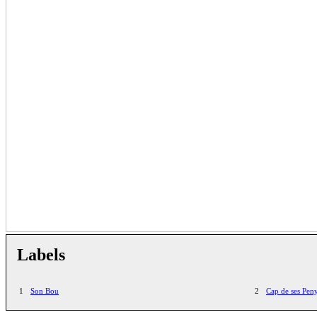
Labels
1
Son Bou
2
Cap de ses Pen