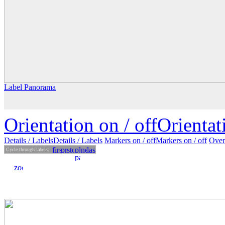
Label Panorama
Orientation on /
off
Orienta
Details
/ Labels
Details /
Labels
Markers on /
off
Markers
on
/ off
Over
Cycle through labels: