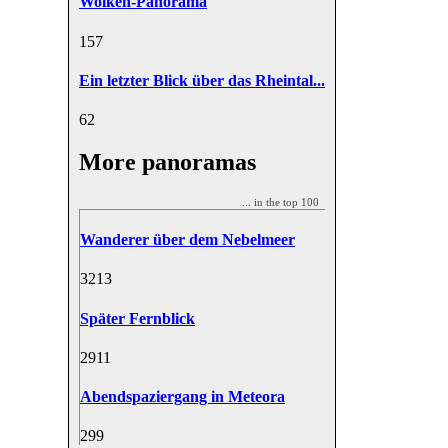
Wolken-Panorama
15
7
Ein letzter Blick über das Rheintal...
6
2
More panoramas
... in the top 100
Wanderer über dem Nebelmeer
32
13
Später Fernblick
29
11
Abendspaziergang in Meteora
29
9