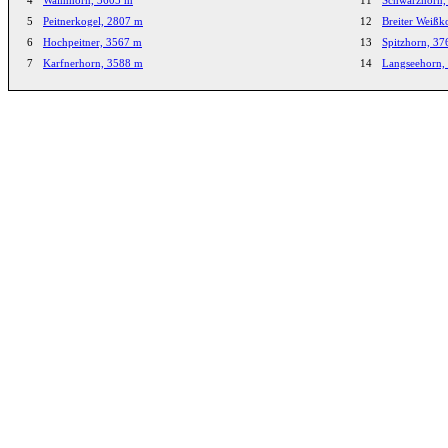
5
Peitnerkogel, 2807 m
12
Breiter Weißk
6
Hochpeitner, 3567 m
13
Spitzhorn, 3
7
Karfnerhorn, 3588 m
14
Langseehorn,