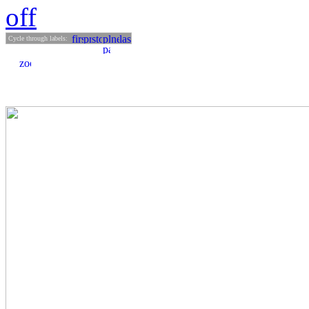
off
Cycle through labels: