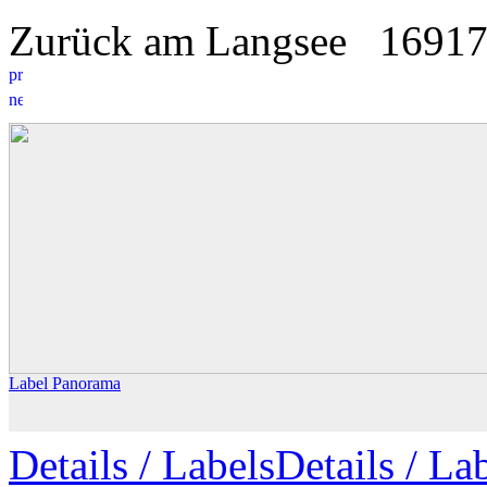
Zurück am Langsee
16
9
1
Label Panorama
Details
/ Labels
Details /
Lab