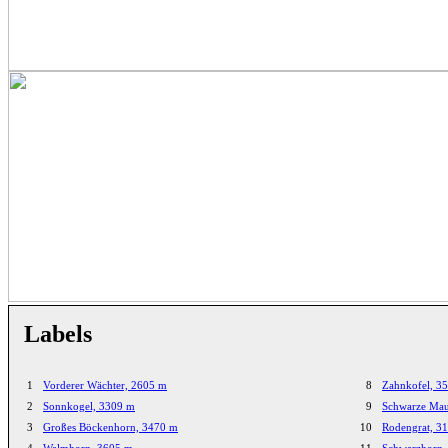
Labels
1
Vorderer Wächter, 2605 m
8
Zahnkofel, 3
2
Sonnkogel, 3309 m
9
Schwarze Mau
3
Großes Böckenhorn, 3470 m
10
Rodengrat, 3
4
Walmhorn, 3605 m
11
Schwarzhorn,