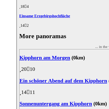
18
4
Einsame Erzgebirgshochfläche
14
2
More panoramas
... in th
Kipphorn am Morgen
(0km)
20
10
Ein schöner Abend auf dem Kipphorn
14
11
Sonnenuntergang am Kipphorn
(0km)