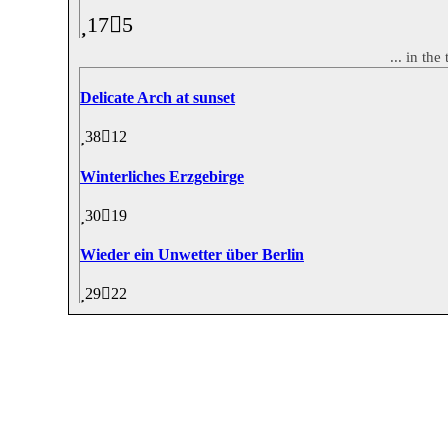
17
5
... in th
Delicate Arch at sunset
38
12
Winterliches Erzgebirge
30
19
Wieder ein Unwetter über Berlin
29
22