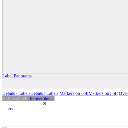
Label Panorama
Details
/ Labels
Details /
Labels
Markers on /
off
Markers
on
/ off
Over
Cycle through labels: