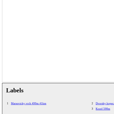
Labels
1
Marsovicky vrch 499m 41km
2
Dvorsky kopec
3
Kozel 598m