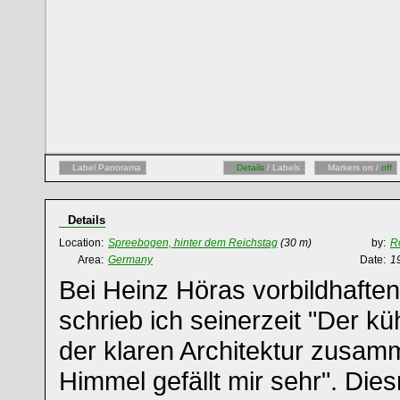
Label Panorama
Details
/ Labels
Markers on /
off
Details
Location:
Spreebogen, hinter dem Reichstag
(30 m)
by:
R
Area:
Germany
Date:
1
Bei Heinz Höras vorbildhaft
schrieb ich seinerzeit "Der 
der klaren Architektur zusa
Himmel gefällt mir sehr". Dies