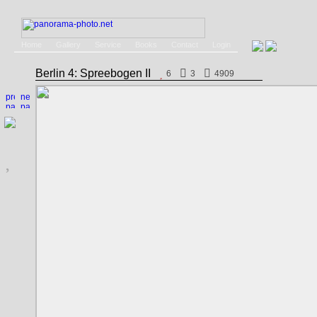
Home
Gallery
Service
Books
Contact
Login
Berlin 4: Spreebogen II
6
3
4909