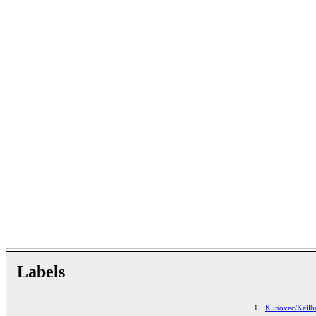
Labels
1
Klinovec/Keil