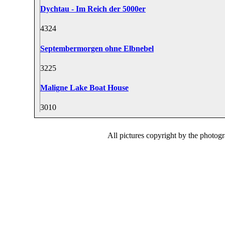
Dychtau - Im Reich der 5000er
43
24
Septembermorgen ohne Elbnebel
32
25
Maligne Lake Boat House
30
10
All pictures copyright by the photog