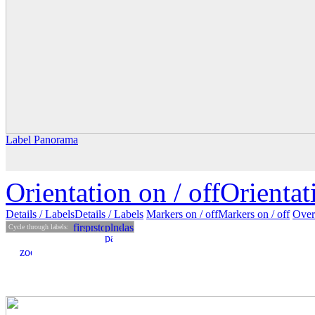
Label Panorama
Orientation on /
off
Orienta
Details
/ Labels
Details /
Labels
Markers on /
off
Markers
on
/ off
Over
Cycle through labels: