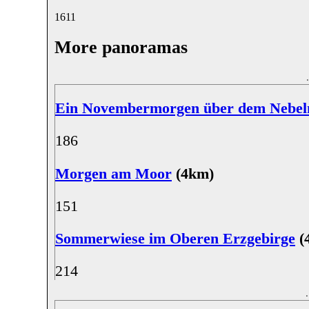
16
11
More panoramas
Ein Novembermorgen über dem Nebe
18
6
Morgen am Moor
(4km)
15
1
Sommerwiese im Oberen Erzgebirge
(
21
4