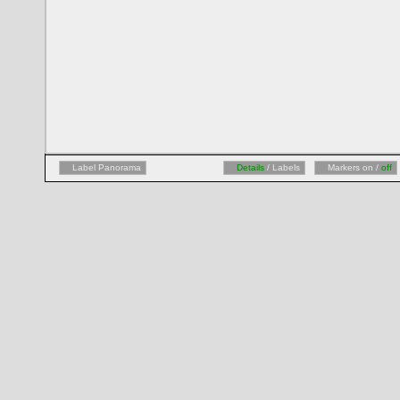
Label Panorama
Details
/ Labels
Markers on /
off