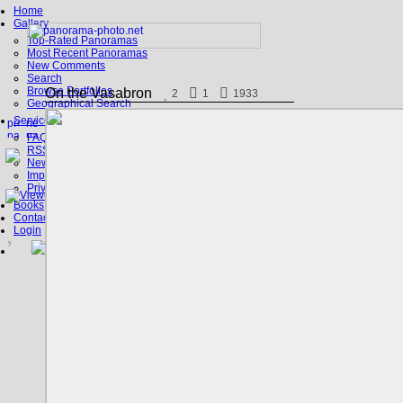
Home
Gallery
Top-Rated Panoramas
Most Recent Panoramas
New Comments
Search
Browse Portfolios
On the Vasabron
2
1
1933
Geographical Search
Service
FAQ
RSS, Google Earth
News
Imprint
Privacy Policy
Books
Contact
Login