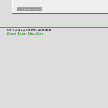
Leave a comment
Site © 2005-2026 Thomas Schabacher
Contact
-
Imprint
-
Privacy Policy